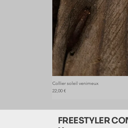
Collier soleil venimeux
Prix
22,00 €
FREESTYLER C