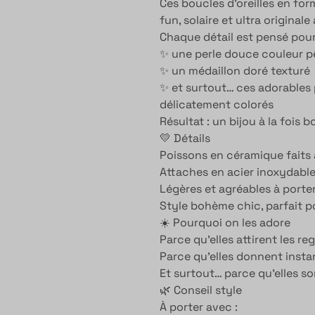
Ces boucles d’oreilles en f
fun, solaire et ultra original
Chaque détail est pensé pour 
✨ une perle douce couleur 
✨ un médaillon doré texturé
✨ et surtout… ces adorables
délicatement colorés
Résultat : un bijou à la fois 
💛 Détails
Poissons en céramique faits 
Attaches en acier inoxydable 
Légères et agréables à porter
Style bohème chic, parfait po
☀️ Pourquoi on les adore
Parce qu’elles attirent les re
Parce qu’elles donnent inst
Et surtout… parce qu’elles s
🌿 Conseil style
À porter avec :