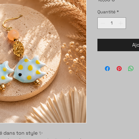
Quantité
*
Aj
té dans ton style ✨