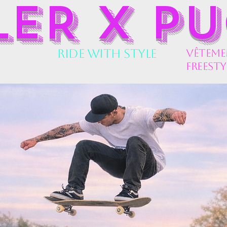
LER X P
Ride With Style
vêtemen
freesty