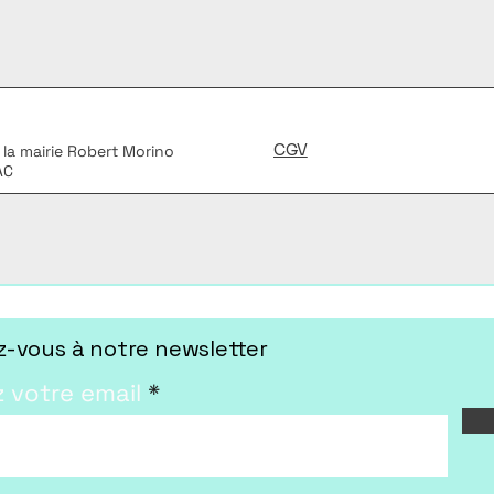
CGV
 la mairie Robert Morino
AC
-vous à notre newsletter
z votre email