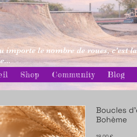
eu importe le nombre de roues, c'est la
...
eil
Shop
Community
Blog
Boucles d’
Bohème
Prix
18,00 €