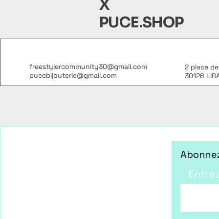
X
PUCE.SHOP
freestylercommunity30@gmail.com
2 place de
pucebijouterie@gmail.com
30126 LIR
Abonnez
Entre