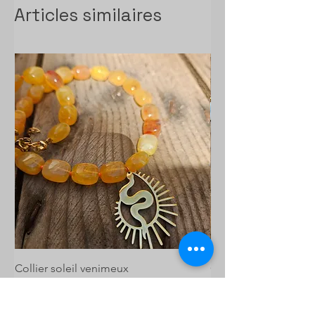
Articles similaires
Collier soleil venimeux
Collier bleu lagon
Prix
Prix
22,00 €
24,00 €