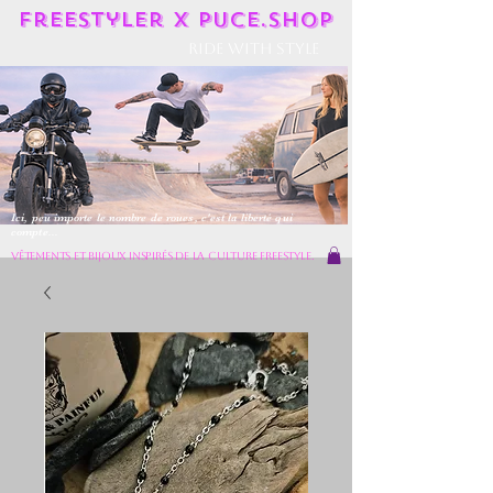
Freestyler X Puce.shop
Ride With Style
Ici, peu importe le nombre de roues, c'est la liberté qui
compte...
vêtements et bijoux inspirés de la culture freestyle.