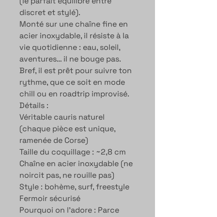
(le parfait équilibre entre
discret et stylé).
Monté sur une chaîne fine en
acier inoxydable, il résiste à la
vie quotidienne : eau, soleil,
aventures… il ne bouge pas.
Bref, il est prêt pour suivre ton
rythme, que ce soit en mode
chill ou en roadtrip improvisé.
Détails :
Véritable cauris naturel
(chaque pièce est unique,
ramenée de Corse)
Taille du coquillage : ~2,8 cm
Chaîne en acier inoxydable (ne
noircit pas, ne rouille pas)
Style : bohème, surf, freestyle
Fermoir sécurisé
Pourquoi on l’adore : Parce