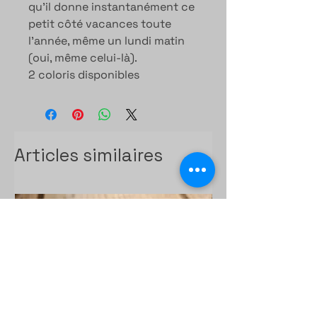
qu’il donne instantanément ce
petit côté vacances toute
l’année, même un lundi matin
(oui, même celui-là).
2 coloris disponibles
Articles similaires