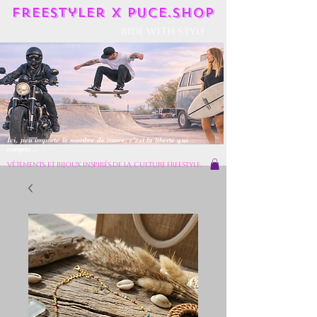
Freestyler X Puce.shop
Ride With Style
Ici, peu importe le nombre de roues, c'est la liberté qui
compte...
vêtements et bijoux inspirés de la culture freestyle.