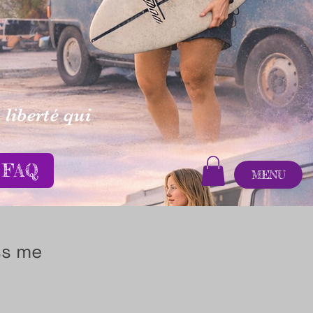
 liberté qui
FAQ
MENU
ss me