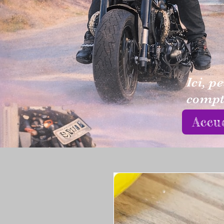
Ici, p
compte
Accu