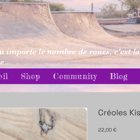
eu importe le nombre de roues, c'est la
...
eil
Shop
Community
Blog
Créoles Ki
Prix
22,00 €