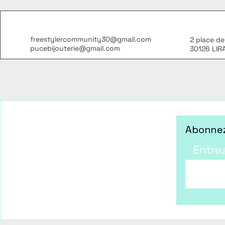
freestylercommunity30@gmail.com
2 place de
pucebijouterie@gmail.com
30126 LIR
Abonnez
Entre