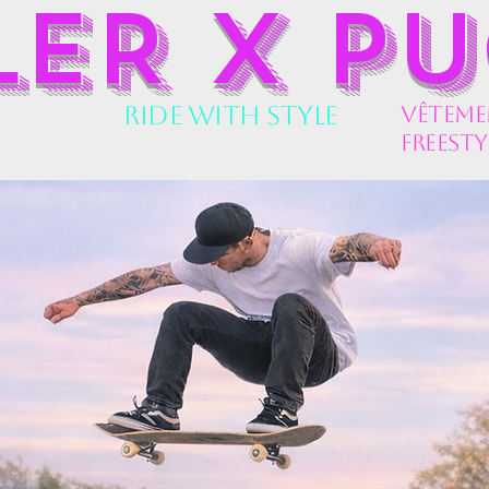
LER X P
Ride With Style
vêtemen
freesty