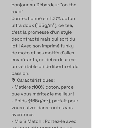
bonjour au Débardeur "on the
road"
Confectionné en 100% coton
ultra doux (165g/m²), ce tee,
c’est la promesse d’un style
décontracté mais qui sort du
lot ! Avec son imprimé funky
de moto et ses motifs d’ailes
envoûtants, ce debardeur est
un véritable cri de liberté et de
passion.
🌟 Caractéristiques :
- Matière :100% coton, parce
que vous méritez le meilleur !
- Poids :(165g/m²), parfait pour
vous suivre dans toutes vos
aventures.
- Mix & Match : Portez-le avec