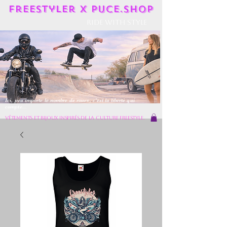
Freestyler X Puce.shop
Ride With Style
Ici, peu importe le nombre de roues, c'est la liberté qui
compte...
vêtements et bijoux inspirés de la culture freestyle.