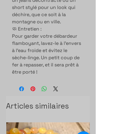
un jeans décontracté ou un
short stylé pour un look qui
déchire, que ce soit à la
montagne ou en ville.
🧼 Entretien :
Pour garder votre débardeur
flamboyant, lavez-le à l’envers
à l’eau froide et évitez le
sèche-linge. Un petit coup de
fer à repasser, et il sera prêt à
être porté !
Articles similaires