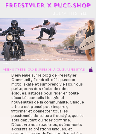
Freestyler X Puce.shop
Ride With Style
Ici, peu importe le nombre de roues, c'est la liberté qui
compte...
vêtements et bijoux inspirés de la culture freestyle.
Bienvenue sur le blog de Freestyler
Community, l’endroit où la passion
moto, skate et surf prend vie ! Ici, nous
partageons des récits de rides
épiques, astuces pour rider en toute
sécurité, conseils lifestyle et
nouveautés de la communauté. Chaque
article est pensé pour inspirer,
informer et connecter tous les
passionnés de culture freestyle, que tu
sois débutant ou rider confirmé.
Découvre nos road trips, événements
exclusifs et créations uniques, et
plonge au cœur de l’univers Freestyler