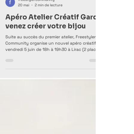
freestylercommunity
20 mai
2 min de lecture
Apéro Atelier Créatif Gard;
venez créer votre bijou
Suite au succès du premier atelier, Freestyler
Community organise un nouvel apéro créatif le
vendredi 5 juin de 18h à 19h30 à Lirac (2 place
de la mairie Robert Morino). Pour 30€, matériel
inclus, fabrique ton bijou personnalisé dans
une ambiance conviviale. Places limitées à 6
participants, réservation conseillée.