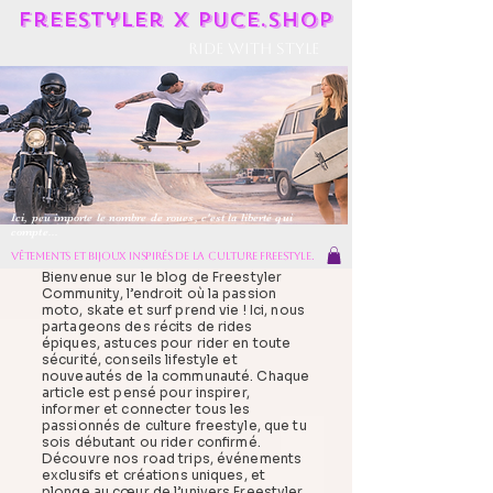
Freestyler X Puce.shop
Ride With Style
Ici, peu importe le nombre de roues, c'est la liberté qui
compte...
vêtements et bijoux inspirés de la culture freestyle.
Bienvenue sur le blog de Freestyler
Community, l’endroit où la passion
moto, skate et surf prend vie ! Ici, nous
partageons des récits de rides
épiques, astuces pour rider en toute
sécurité, conseils lifestyle et
nouveautés de la communauté. Chaque
article est pensé pour inspirer,
informer et connecter tous les
passionnés de culture freestyle, que tu
sois débutant ou rider confirmé.
Découvre nos road trips, événements
exclusifs et créations uniques, et
plonge au cœur de l’univers Freestyler