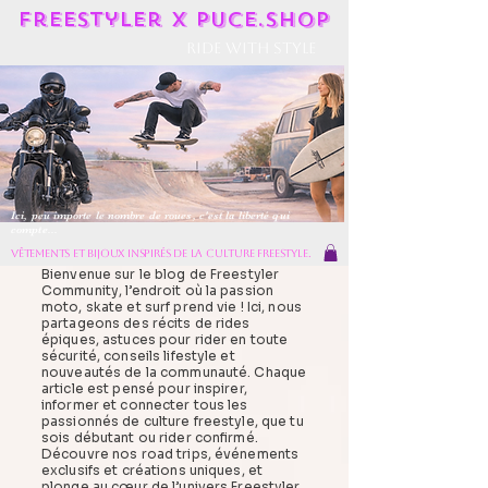
Freestyler X Puce.shop
Ride With Style
Ici, peu importe le nombre de roues, c'est la liberté qui
compte...
vêtements et bijoux inspirés de la culture freestyle.
Bienvenue sur le blog de Freestyler
Community, l’endroit où la passion
moto, skate et surf prend vie ! Ici, nous
partageons des récits de rides
épiques, astuces pour rider en toute
sécurité, conseils lifestyle et
nouveautés de la communauté. Chaque
article est pensé pour inspirer,
informer et connecter tous les
passionnés de culture freestyle, que tu
sois débutant ou rider confirmé.
Découvre nos road trips, événements
exclusifs et créations uniques, et
plonge au cœur de l’univers Freestyler