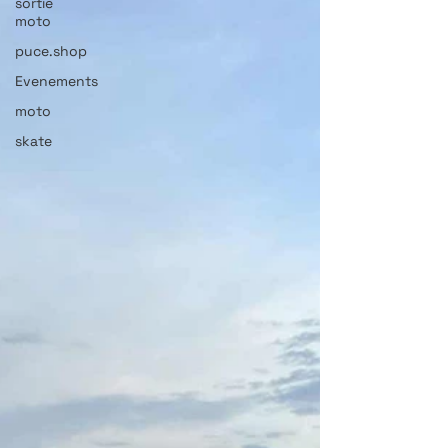
sortie
moto
puce.shop
Evenements
moto
skate