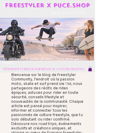
Freestyler X Puce.shop
Ride With Style
Ici, peu importe le nombre de roues, c'est la liberté qui
compte...
vêtements et bijoux inspirés de la culture freestyle.
Bienvenue sur le blog de Freestyler
Community, l’endroit où la passion
moto, skate et surf prend vie ! Ici, nous
partageons des récits de rides
épiques, astuces pour rider en toute
sécurité, conseils lifestyle et
nouveautés de la communauté. Chaque
article est pensé pour inspirer,
informer et connecter tous les
passionnés de culture freestyle, que tu
sois débutant ou rider confirmé.
Découvre nos road trips, événements
exclusifs et créations uniques, et
plonge au cœur de l’univers Freestyler