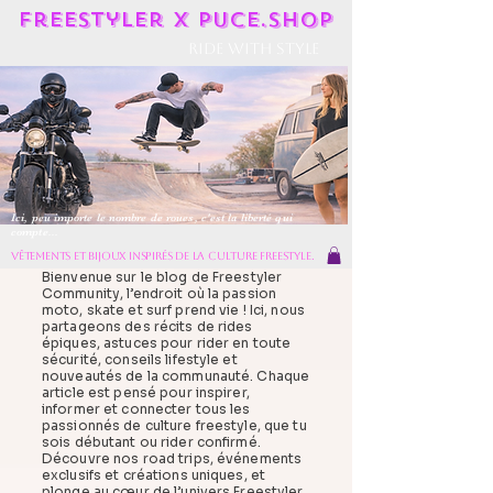
Freestyler X Puce.shop
Ride With Style
Ici, peu importe le nombre de roues, c'est la liberté qui
compte...
vêtements et bijoux inspirés de la culture freestyle.
Bienvenue sur le blog de Freestyler
Community, l’endroit où la passion
moto, skate et surf prend vie ! Ici, nous
partageons des récits de rides
épiques, astuces pour rider en toute
sécurité, conseils lifestyle et
nouveautés de la communauté. Chaque
article est pensé pour inspirer,
informer et connecter tous les
passionnés de culture freestyle, que tu
sois débutant ou rider confirmé.
Découvre nos road trips, événements
exclusifs et créations uniques, et
plonge au cœur de l’univers Freestyler