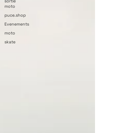
sortie
moto
puce.shop
Evenements
moto
skate