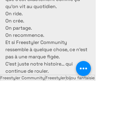
qu’on vit au quotidien.
On ride.
On crée.
On partage.
On recommence.
Et si Freestyler Community 
ressemble à quelque chose, ce n’est 
pas à une marque figée.
C’est juste notre histoire… qui 
continue de rouler.
Freestyler Community
Freestyler
bijou fantaisie
Bijou fantaisie
bijou acier
bijou personalisé
bijou fantaisie gard
freestyler community
bijou biker
surf
puce.shop