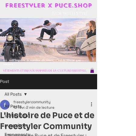
Freestyler X Puce.shop
Ride With Style
Ici, peu importe le nombre de roues, c'est la liberté qui
compte...
vêtements et bijoux inspirés de la culture freestyle.
Post
All Posts
freestylercommunity
All Posts
12 févr.
2 min de lecture
L'histoire de Puce et de
sortie moto
Freestyler Community
puce.shop
Evenements
L’histoire de Puce et de Freestyler : 