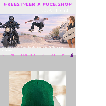
Freestyler X Puce.shop
Ride With Style
Ici, peu importe le nombre de roues, c'est la liberté qui
compte...
vêtements et bijoux inspirés de la culture freestyle.