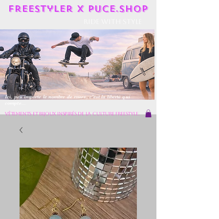
Freestyler X Puce.shop
Ride With Style
Ici, peu importe le nombre de roues, c'est la liberté qui
compte...
vêtements et bijoux inspirés de la culture freestyle.