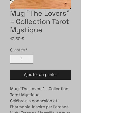
Mug "The Lovers"
– Collection Tarot
Mystique
Prix
12,50 €
Quantité
*
Ajouter au panier
Mug "The Lovers" – Collection
Tarot Mystique
​Célébrez la connexion et
l'harmonie. Inspiré par l'arcane
VI du Tarot de Marseille, ce mug