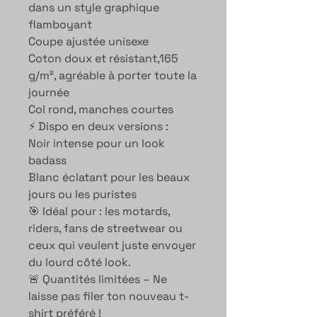
dans un style graphique
flamboyant
Coupe ajustée unisexe
Coton doux et résistant,165
g/m², agréable à porter toute la
journée
Col rond, manches courtes
⚡ Dispo en deux versions :
Noir intense pour un look
badass
Blanc éclatant pour les beaux
jours ou les puristes
🎯 Idéal pour : les motards,
riders, fans de streetwear ou
ceux qui veulent juste envoyer
du lourd côté look.
🚨 Quantités limitées – Ne
laisse pas filer ton nouveau t-
shirt préféré !