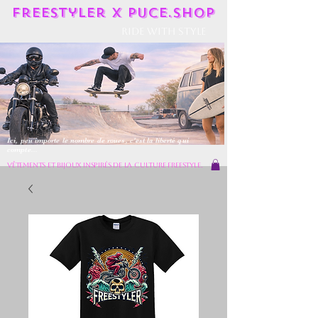
Freestyler X Puce.shop
Ride With Style
Ici, peu importe le nombre de roues, c'est la liberté qui
compte...
vêtements et bijoux inspirés de la culture freestyle.